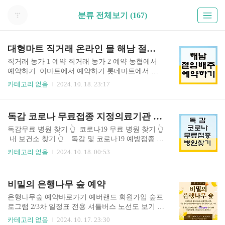
분류 전체보기 (167)
대형마트 직거래 온라인 몰 해남 절임배추 10kg 20kg 사전예약하기
직거래 농가 1 예약 직거래 농가 2 예약 농협에서
예약하기 이마트에서 예약하기 롯데마트에서 예
약하기 홈플러스에서 예약하기 온라인몰에서 예약
카테고리 없음
2024. 10. 18. 23:17
하기 해남 절임배추 사전예약절임배추를 사전예
약하면 직접 배추를 절이지 않아도 되므로, 시간과
수고를 아낄 수 있습니다. 절임배추는 이미 적절하
독감 코로나 무료접종 지정의료기관 찾기
게 소금에 절여져 오기 때문에, 바로 김치를 담글
수 있어 편리합니다. 김장 준비 지금 시작하세요!
독감무료 병원 찾기 👆️ 코로나19 무료 병원 찾기 👆️
내 보건소 찾기 👆️ 독감 및 코로나19 예방접종 무
료 접종 기관 찾기 독감과 코로나19 예방접종은 건
카테고리 없음
2024. 10. 18. 00:53
강을 지키는 중요한 방법입니다. 특히, 무료로 접종
받을 수 있는 국가 의료기관을 찾는 것은 많은 사람
들에게 큰 도움이 됩니다. 이번 글에서는 이러한 기
비밀의 은행나무 숲 예약
관을 찾는 방법에 대해 알아보겠습니다. 첫 번째로,
정부의 공식 웹사이트 활용입니다. 한국의 질병관
은행나무숲 예약바로가기 예버랜드 회원가입 숲프
리청 예방접종도우미 사이트에서는 무료 예방접종
로그램 2/3차 일정표 전용 셔틀버스 노선도 보기 비
정보를 제공하고 있습니다. 여기에서 가까운 의료
밀의 은행나무숲 영상 비밀의 은행나무 숲 프
카테고리 없음
2024. 10. 17. 23:30
기관을 찾고, 접종 일정 및 절차를 확인할 수 있습