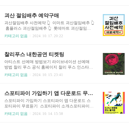
로그램 내용숲 탐험: 전문 가이드와 함께 숲을 탐험
니다. 두번째는 보건소 방문입니다. 각 지역의 보건
하며 다양한 식물과 동물에 대한 정보를 배울 수 있
소에서는 독감 및 코로나19 예방접종을 무료로 제
습니다.자연 예술 활동: 자연에서 얻은 재료로 예술
괴산 절임배추 예약구매
공하는 경우가 많습니다. 보건소의 운영 시간과 ..
작품을 만들며 창의력을 발휘할 수 있습니다.예약
방법프로그램 예약은 에버랜드 공식 웹사이트에서
괴산절임배추 사전예약 👆️ 이마트 괴산절임배추 👆️
가능합니다. 사전 예약이 필수이며 예약이 빠르게
홈플러스 괴산절임배추 👆️ 롯데마트 괴산절임배
마감되므로 미리 계획하는 것이 좋습니다. 예약 시
추 👆️ 괴산 절임배추 예약하기괴산 절임배추는 충
카테고리 없음
2024. 10. 17. 20:22
유의사항취소 및 변경 정책:예약 후 취소나 변경이
청북도 괴산에서 자생적으로 자라는 배추로, 특히
필요한 경우, 에버랜드 고객센터에 문의하셔야 합
그 맛과 품질이 뛰어난 것으로 유명합니다. 이 지역
니다.인원 제한:프로그램마다 인원 제한이 있으니,
의 청정 자연 환경과 토양 덕분에 자란 절임배추는
찰리푸스 내한공연 티켓팅
빠른 예약이 필요합니다.복장 및 준비물:자연 탐험
아삭한 식감과 깊은 풍미를 자랑합니다. 괴산 절임
에 적합한 복장과 개인..
배추는 주로 김장철에 많이 사용되며, 그 자체로도
아티스트 선예매 방법보기 라이브네이션 선예매
맛있지만 다양한 요리에 활용될 수 있습니다. 이 배
방법 찰리 푸스 공식 홈페이지 찰리 푸스 인스타그
추의 특징은 신선하고 아삭한 식감으로, 오래 보관
램 보기 찰리 푸스 티켓팅 바로가기
카테고리 없음
2024. 10. 15. 23:41
해도 그 품질이 떨어지지 않아 김치로 만들어지면
그 맛이 일품입니다. 예약은 괴산의 농가나 괴산장
터 쇼핑몰이나 대형마트 온라인몰을 통해 가능하
스포티파이 가입하기 앱 다운로드 무료로 듣기
며, 신선한 절임배추를 미리 확보하는 것이 중요합
니다. 사전예약하..
스포티파이 가입하기 스포티파이 앱 다운로드 스
포티파이 무료듣기 스포티파이 소개스포티파이를
이용하면 휴대폰, 컴퓨터, 태블릿 등 다양한 기기에
카테고리 없음
2024. 10. 14. 15:58
서 손쉽게 음악이나 팟캐스트를 감상할 수 있습니
다. 방대한 트랙과 에피소드가 제공되므로, 운전 중
이든, 운동을 하든, 파티를 즐기든, 휴식을 취하든