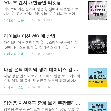
요네즈 켄시 내한공연 티켓팅
원하는 분위기에 맞는 콘텐츠를 쉽게 찾아 재생할
수 있습니다. 원하는 트랙을 직접 선택하거나, 스포
라이브네이션 선예매 방법 👆️ 선예매 티켓팅 바로
티파이가 추천하는 곡들을 들어보세요. 또한, 친구
가기 👆️ 요네즈켄시 일반예매 👆️ 인터파크 본인인
나 아티스트, 유명인들의 컬렉션을 탐색하거나 직
증 👆️ 요네즈 켄시 예매 하기 ♠ 라이브네이션 선예
카테고리 없음
2024. 10. 13. 03:16
접 라디오 스테이션을 만들어 즐기는 것도 가능합
매2024년 10월 14일(월) 낮 12:00 ~ 14:59 ♠ 일반 예
니다. 그리고 이제 한국에서도 스포티파이로 무료
매2024년 10월 15일(화) 낮 12시 공연정보요네즈
스트리밍이 가능해졌습니다. 누구나 어디서나 음
켄시 내한공연 (KENSHI YONEZU 2025 WORLD T
라이브네이션 선예매 방법
악을 무료로 즐길 수 있습니다.
OUR / JUNK) 일시: 2025년 3월 22일 (토) 오후 7시,
2025년 3월 23일 (일) 오후 6시장소: 인스파이어 아
라이브네이션 홈페이지 👆️ 뉴스레터 구독하기 👆️
레나관람 등급: 전체관람가티켓 가격: 스탠딩석 13
선예매리스트 보기 👆️ 찰리푸스 선예매 👆️ 라이
2,000원, 지정석 R석 132,000원, 지정석 S석 110,00
브네이션 선예매 하기 1. 라이브네이션 코리아 사
카테고리 없음
2024. 10. 12. 00:45
0원 (VAT 포함, 회차당 1인 4매 한정) 휠체어석 예
이트에 가입 후 뉴스레터를 구독하세요.2. 가입 확
매♠ 인터파크 티켓 고객센터를 통해 전화로만 ..
인 이메일을 통해 계정을 활성화하는 것을 잊지 마
세요.3. 라이브네이션 코리아에 로그인한 후, ‘콘서
나달 은퇴 마지막 경기 데이비스 컵 정보
트 및 행사’ 섹션에서 원하시는 공연을 선택하세
요.4. 선예매 시작 전에는 ‘알림 설정’ 버튼이 보입
나달 영상 인스타 보기 조코비치 반응 보기 데이비
니다.선예매가 시작되기 5~10분 전에는 이 버튼이
스컵 일정 및 중계 위 버튼을 누르면 해당 페이지로
‘티켓 구매’ 버튼으로 바뀌며, 이를 클릭하면 예매
바로 이동합니다. 나달 은퇴 선언 마지막 경기는 데
카테고리 없음
2024. 10. 11. 16:16
페이지로 이동합니다. ♠ 빠른 예매를 위해 예매처
이비스 컵 라파엘 나달이 2024년 말 데이비스컵을
에도 미리 로그인해 두는 것이 좋습니다.♠ 라이브
끝으로 은퇴를 발표했습니다. 그의 마지막 경기는
네이션 선예매를 위한 페이지는 예매처 검색으로
11월 19일부터 24일까지 스페인 말라가에서 열리
임영웅 자선축구 중계 보기 쿠팡플레이 다운로드
는 찾을 수 없으며, 반드시 라이브네이션 코리아 ..
는 데이비스컵 파이널 8에서 진행될 예정입니
다. 나달은 22년간 테니스 세계에서 놀라운 경력을
임영웅 축구 생중계보기 쿠팡플레이 30일 무료 쿠