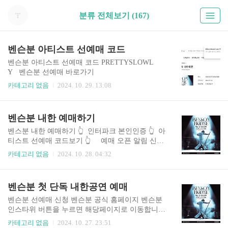
분류 전체보기 (167)
벤슨분 아티스트 선예매 코드
벤슨분 아티스트 선예매 코드 PRETTYSLOWL
Y 벤슨분 선예매 바로가기
카테고리 없음
2024. 10. 29. 13:08
벤슨분 내한 예매하기
벤스분 내한 예매하기 👆️ 인터파크 본인인증 👆️ 아
티스트 선예매 코드보기 👆️ 예매 오픈 알림 신청
👆️ 벤슨분 내한공연 예매하기벤슨 분은 2022년 페
카테고리 없음
2024. 10. 28. 04:32
스티벌 무대로 처음 한국을 찾아 놀라운 가창력을
유감없이 선보였습니다. 친근한 팬서비스로 많은
사람들이 열렬한 환호를 주었습니다. 내한 일정 중
벤슨분 첫 단독 내한공연 예매
진행된 유튜브 라이브 콘텐츠 ‘전부 노래 잘함’ 영
상은 현재까지 2천만 회가 넘는 조회수를 기록하고
벤슨분 선예매 신청 벤슨분 공식 홈페이지 벤슨분
있으며, 2023년에 다시 한국을 찾아 ‘킬링보이
인스타위 버튼을 누르면 해당페이지로 이동합니
스’와 미발매곡까지 선보인 한강 버스킹을 통해 콘
다. 벤슨분 첫 단독 내한공연 (Live Nation Present
카테고리 없음
2024. 10. 27. 23:51
서트를 방불케 하는 라이브 무대를 선사한 바 있다.