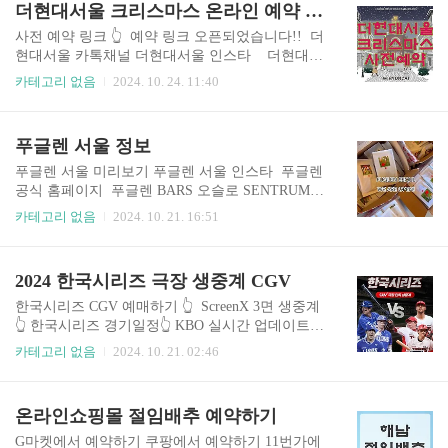
더현대서울 크리스마스 온라인 예약 링크
하시고 방문하셔서 빠르게 예약하세요. 이마트 점
포찾기
사전 예약 링크 👆️ 예약 링크 오픈되었습니다!! 더
현대서울 카톡채널 더현대서울 인스타 더현대서
울 크리스마스 예약 LE GRAND THEATRE 해리의
카테고리 없음
2024. 10. 24. 11:40
크리스마스 쇼기간 : 11/1 금 ~ 12/31 화장소 : 더현
대서울 5F 사운즈포레스트 1차 사전 예약 안내 10/
24 목 17:00 링크 공개 10/24 목 18:30 예약 오픈 1차
푸글렌 서울 정보
예약 가능 기간11/1 금 ~ 11/15 금11/11 월 휴점일
미운영
푸글렌 서울 미리보기 푸글렌 서울 인스타 푸글렌
공식 홈페이지 푸글렌 BARS 오슬로 SENTRUM👆️
도쿄 TOMIGAYA👆️ 오슬로 GAMLEBYEN👆️ 도쿄 A
카테고리 없음
2024. 10. 21. 16:51
SAKUSA👆️ 후쿠오카👆️ 도쿄 시부야 NOBORITO👆️
도쿄 HANEGI KOEN👆️ 서울 👆️ 2024년 10월 24일
노르웨이 커피 브랜드 Fuglen이 서울 마포구 상수
2024 한국시리즈 극장 생중계 CGV
동에 1호점을 오픈합니다. Fuglen은 북유럽 빈티지
가 넘치는 인테리어와 함께 스페셜티 원두를 사용
한국시리즈 CGV 예매하기 👆️ ScreenX 3면 생중계
하여 최상의 커피 맛을 제공합니다. 커피와 함께 특
👆️ 한국시리즈 경기일정👆️ KBO 실시간 업데이트
별한 칵테일도 함께 즐길 수 있습니다. 이제 서울에
👆️ 예매관련 인터파크 확인 👆️ 위 버튼을 누르면 해
카테고리 없음
2024. 10. 21. 02:46
서도 푸글렌의 감성이 가득한 카페를 직접 경험할
당 페이지로 이동합니다. 한국시리즈 생중계 상영
수 있게 되어 많은 사람들의 관심을 받고 있습니다.
CGV 극장 1 차전 10/21 월 18:30 (전국 55개 극장)
매장은 상수역 2번 출구에서 가까워 접근성이 뛰..
강남, 강변, 계양, 고양행신, 광주금남로, 광주상무,
온라인쇼핑몰 절임배추 예약하기
광주용봉, 광주첨단, 광주터미널, 광주하남, 구로,
구리, 대구, 대구스타디움, 대구아카데미, 대구죽
G마켓에서 예약하기 쿠팡에서 예약하기 11번가에