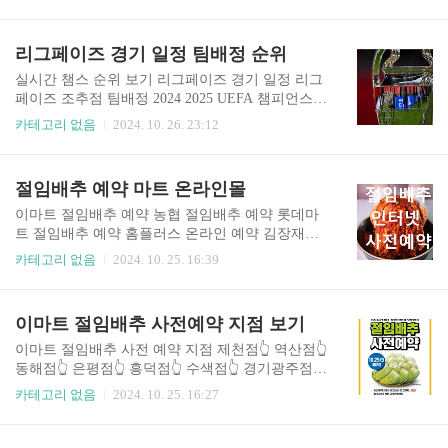
s Benson Boone) 공연정보 - 공연 일시: 2025년 1월
첫 정규 앨범 발표 후 진행 중인 ‘Fireworks & Roller
12일 (일) 오후 6시- 공연 장소: 올림픽공원 올림픽
blades’ 월드 투어가 매진 행렬을 이어가고 있는 가
홀- 관람 등급: 전체관람가- 티켓 가격: 스탠딩석 13
리그페이즈 경기 일정 팀배정 순위
운데 내년 1월 내한 ..
2,000원, 지정석 P 154,000원, 지정석 R 110,000원
(VAT 포함, 1인 4매 한정) 예매 일정- 아티스트 선
실시간 챔스 순위 보기 리그페이즈 경기 일정 리그
예매: 2024년 10월 29일 (화) 12:00 PM ~ 14:59 PM-
페이즈 조추점 팀배정 2024 2025 UEFA 챔피언스리
일반 예매: 2024년 10월 30일 (수) 12:00PM * 휠체
그 UEFA 챔피언스리그 포트 시스템과 리그 페이
카테고리 없음
2024. 10. 26. 23:12
어석은 전화예매로만 예약 가능합니다.
즈는 공정하고 균형 잡힌 조 추첨과 경기 운영을 통
해 세계 축구 팬들에게 큰 즐거움을 선사합니다. 각
포트에서 한 팀씩 선택되어 조별 리그에 배치되었
절임배추 예약 마트 온라인몰
습니다. 같은 리그의 팀들이 같은 조에 속하지 않도
록 하며, 지리적 배려도 함께 고려됩니다. 이로 인
이마트 절임배추 예약 농협 절임배추 예약 롯데마
해 매 시즌 각기 다른 팀 조합이 형성되어 축구 팬
트 절임배추 예약 홈플러스 온라인 예약 김장재료
들에게 새로운 기대감을 선사합니다.
준비물 구매 절임배추와 김장 재료 준비물이 빠르
카테고리 없음
2024. 10. 25. 16:39
게 소진되고 있습니다.
이마트 절임배추 사전예약 지점 보기
이마트 절임배추 사전 예약 지점 제천점👆️ 역산점👆️
동해점👆️ 은평점👆️ 흥덕점👆️ 수색점👆️ 경기광주점👆️
광교점👆️ 수지점👆️ 오산점👆️ 여주점👆️ 원주점👆️ 성
카테고리 없음
2024. 10. 25. 16:27
남점👆️ 하월곡점👆️ 이마트 서산점👆️ 이마트 동구미
점👆️ 이마트 근처 점포찾기위 점포 마라고도 각 점
포에서 행사가 진행될 수 있으니 근처 점포에 확인