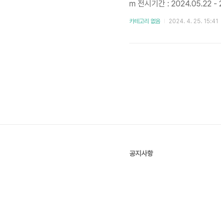
m 전시기간 : 2024.05.22
오후7시입장마감 : 오후 6시 1
카테고리 없음
2024. 4. 25. 15:41
년 15,000 원★선택한 날
다. 예매처 : 인터파크 티켓, 
공지사항