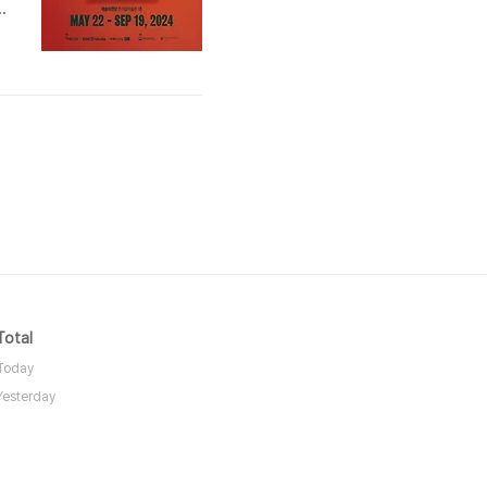
소
Total
Today
Yesterday