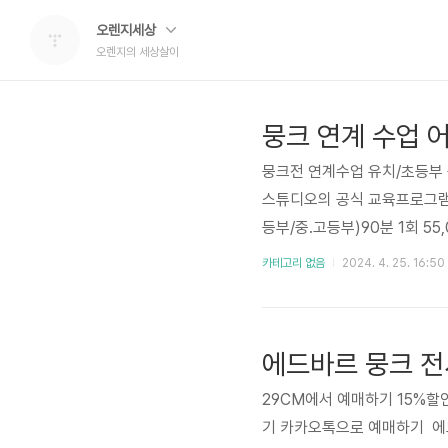
오렌지세상
오렌지의 세상살이
뭉크전 연계수업 유치/초등부
스튜디오의 공식 교육프로그램 입
등부/중.고등부)90분 1회 55,0
술관이야기' 소수정예 : 수업 
카테고리 없음
2024. 4. 25. 16:50
트스튜디오연령별 반배정 월별 
의 작품 속으로 들어가 보기7
어떤 이야기가 담겨 있을까8.
에드바르 뭉크 전
29CM에서 예매하기 15%
기 카카오톡으로 예매하기 에드바르