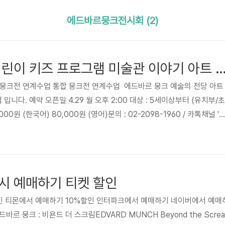
에드바르뭉크전시회 (2)
뭉크 연계 수업 어린이 키즈 프로그램 미술관 이야기 아트
 뭉크전 연계수업 통합 뭉크전 연계수업 에드바르 뭉크 예술의 전당 아트
니다. 예약 오픈일 4.29 월 오후 2:00 대상 : 5세이상부터 (유치부/초
00원 (한국어) 80,000원 (영어)문의 : 02-2098-1960 / 카톡채널 '
기준 4명 최대 5명워크북 제공, 헤드셋 포함대기줄 없이 입장미술관 내 아
프로그램5.6월 초기 뭉크, 초기의 삶과 예술 세계의 문을 두드려 보고 
월 중기 그가 가장 왕ㅇ성하게 활동했던 시기에 탄생한 걸작 절규 속에는
9월 후기 내면보다는 자연의 아름다움을 표현했..
시 예매하기 티켓 할인
할인 티몬에서 예매하기 10%할인 인터파크에서 예매하기 네이버에서 예매
 뭉크 : 비욘드 더 스크림EDVARD MUNCH Beyond the Screa