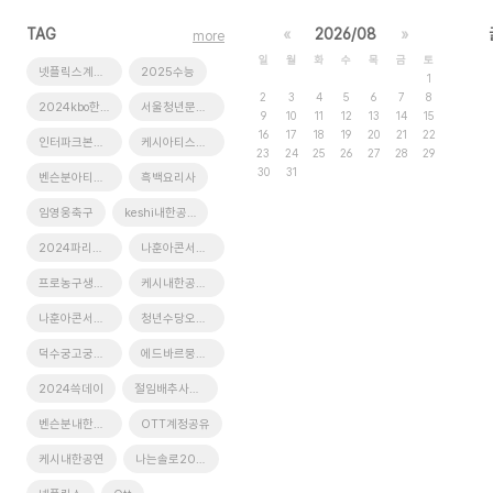
TAG
«
2026/08
»
more
일
월
화
수
목
금
토
넷플릭스계정공유
2025수능
1
2
3
4
5
6
7
8
2024kbo한국시리즈
서울청년문화패스
9
10
11
12
13
14
15
16
17
18
19
20
21
22
인터파크본인인증
케시아티스트선예매
23
24
25
26
27
28
29
30
31
벤슨분아티스트선예매
흑백요리사
임영웅축구
keshi내한공연
2024파리올림픽
나훈아콘서트서울
프로농구생중계
케시내한공연티켓팅
나훈아콘서트취소표
청년수당오리엔테이션
덕수궁고궁음악회
에드바르뭉크전시회
2024쓱데이
절임배추사전예약
벤슨분내한공연
OTT계정공유
케시내한공연
나는솔로20기정숙