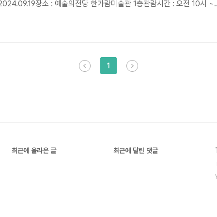
 - 2024.09.19장소 : 예술의전당 한가람미술관 1층관람시간 : 오전 10시 ~
0분매주 월요일 휴관관람연령 : 전체관람가가격 : 성인 20,000 원 / 청
짜에만 관람이 가능합니다.★얼리버드 할인티켓은 1,2차 모두 마감되었습니
네이버 티켓, 카카오톡, 티몬, 29CM
1
최근에 올라온 글
최근에 달린 댓글