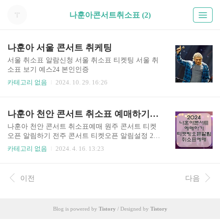
나훈아콘서트취소표 (2)
나훈아 서울 콘서트 취케팅
서울 취소표 알람신청 서울 취소표 티켓팅 서울 취
소표 보기 예스24 본인인증
카테고리 없음
2024. 10. 29. 16:26
나훈아 천안 콘서트 취소표 예매하기 원주 전주 티켓오픈 알림
나훈아 천안 콘서트 취소표예매 원주 콘서트 티켓
오픈 알림하기 전주 콘서트 티켓오픈 알림설정 202
4 나훈아 콘서트 천안 취소표 티켓 오픈 4월 18일
카테고리 없음
2024. 4. 16. 13:23
목요일 오전 10시 일괄 오픈 2024 나훈아 라스트 콘
서트 고마웠습니다 남은 티켓 오픈 일정 원주 공연
날짜 : 6월 22일(토) 원주종합체육관 티켓오픈 : 4월
이전
다음
23일(화) 오전 10시 전주 공연날짜 : 7월 6일(토) 전
주실내체육관 티켓오픈 : 4월 30일(화) 오전 10시
예스24 단독 예매 만 10세이상 관람가 가격 R석 16
Blog is powered by
Tistory
/ Designed by
Tistory
5,000원 S석 143,000원 A석 121,000원 공연별 1인 4
매까지 예매 가능 휠체어석은 전화로 예매 가능 예