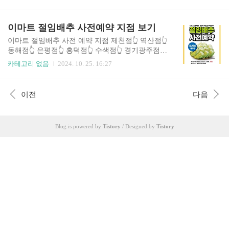
게 소진되고 있습니다.
이마트 절임배추 사전예약 지점 보기
이마트 절임배추 사전 예약 지점 제천점👆️ 역산점👆️
동해점👆️ 은평점👆️ 흥덕점👆️ 수색점👆️ 경기광주점👆️
광교점👆️ 수지점👆️ 오산점👆️ 여주점👆️ 원주점👆️ 성
카테고리 없음
2024. 10. 25. 16:27
남점👆️ 하월곡점👆️ 이마트 서산점👆️ 이마트 동구미
점👆️ 이마트 근처 점포찾기위 점포 마라고도 각 점
포에서 행사가 진행될 수 있으니 근처 점포에 확인
이전
다음
하시고 방문하셔서 빠르게 예약하세요. 이마트 점
포찾기
Blog is powered by
Tistory
/ Designed by
Tistory