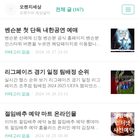
오렌지세상
전체 글 (167)
오렌지의 세상살이
벤슨분 첫 단독 내한공연 예매
벤슨분 선예매 신청 벤슨분 공식 홈페이지 벤슨분
인스타위 버튼을 누르면 해당페이지로 이동합니
다. 벤슨분 첫 단독 내한공연 (Live Nation Present
카테고리 없음
2024. 10. 27. 23:51
s Benson Boone) 공연정보 - 공연 일시: 2025년 1월
12일 (일) 오후 6시- 공연 장소: 올림픽공원 올림픽
홀- 관람 등급: 전체관람가- 티켓 가격: 스탠딩석 13
리그페이즈 경기 일정 팀배정 순위
2,000원, 지정석 P 154,000원, 지정석 R 110,000원
(VAT 포함, 1인 4매 한정) 예매 일정- 아티스트 선
실시간 챔스 순위 보기 리그페이즈 경기 일정 리그
예매: 2024년 10월 29일 (화) 12:00 PM ~ 14:59 PM-
페이즈 조추점 팀배정 2024 2025 UEFA 챔피언스리
일반 예매: 2024년 10월 30일 (수) 12:00PM * 휠체
그 UEFA 챔피언스리그 포트 시스템과 리그 페이
카테고리 없음
2024. 10. 26. 23:12
어석은 전화예매로만 예약 가능합니다.
즈는 공정하고 균형 잡힌 조 추첨과 경기 운영을 통
해 세계 축구 팬들에게 큰 즐거움을 선사합니다. 각
포트에서 한 팀씩 선택되어 조별 리그에 배치되었
절임배추 예약 마트 온라인몰
습니다. 같은 리그의 팀들이 같은 조에 속하지 않도
록 하며, 지리적 배려도 함께 고려됩니다. 이로 인
이마트 절임배추 예약 농협 절임배추 예약 롯데마
해 매 시즌 각기 다른 팀 조합이 형성되어 축구 팬
트 절임배추 예약 홈플러스 온라인 예약 김장재료
들에게 새로운 기대감을 선사합니다.
준비물 구매 절임배추와 김장 재료 준비물이 빠르
카테고리 없음
2024. 10. 25. 16:39