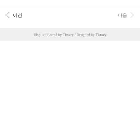
개의 모던한 객실과 스위트룸을 갖춘 5성급 호텔
입..
이전
다음
Blog is powered by
Tistory
/ Designed by
Tistory