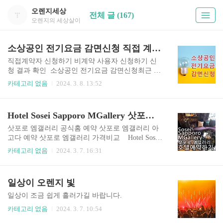
오렌지세상
전체 글 (167)
오렌지의 세상살이
소상공인 전기요금 감면신청 직접 계약자 비계약 사용자 신청 확인
직접계약자 신청하기 비계약 사용자 신청하기 신
청 결과 확인 소상공인 전기요금 감면신청최근 전
기요금 인상에 따라 경영이 어려운 영세 소상공인
카테고리 없음
2024. 3. 8. 13:52
들을 위한 이 진행되고 있습니다. 전기요금 부담을
줄이시기 위해 꼭 알아보시길 바랍니다. - 현재 활
동 중인 연 매출액 3,000만원 이하, 사업장용 전기
Hotel Sosei Sapporo MGallery 삿포로 엠갤러리 호텔 예약하기
요금을 부담하는 개인, 법인 사업자- 개업일이 202
3.12.31 이전이며 공고일 2024.02.15 조회 기준으로
삿포로 엠갤러리 공식홈 예약 삿포로 엠갤러리 아
폐업상태가 아닌 사업자- 일반용, 산업용, 농사용,
고다 예약 삿포로 엠갤러리 가격비교 Hotel Sosei
교육용 혹은 주택용(비주거용)의 전기요금을 납부
Sapporo MGallery 호텔 소세이 삿포로 엠갤러리 일
카테고리 없음
2024. 3. 7. 16:31
하고 있는 사업자- 매출규모는 ’22년 또는 ’23년 국
본 최초 엠갤러리 호텔 주소 : Sapporo Factory Wes
세청 부가세신고기준 연 매출액 0원 초과 ~ 3천만
t Hall Higashi 3 Chome Kita 2 Jo Chuo Ku, Sappor
원 이하- 1인이 여러 개 사업체를 운영하더라도 1
o, Sapporo, Japan, 060-0032 체크인 15:00 | 체크아
일상이 오렌지 빛
인 1개 사업장에 한해 지원 가능(중복지원 불가)..
웃 11:00 일본 최초의 엠갤러리 호텔이 홋카이도 삿
포로에 2024년 1월에 오픈하였습니다. 엠겔러리(M
일상이 조금 쉽게 흘러가길 바랍니다.
Gallery) 는 아코르(Accor) 계열의 부티크 호텔로 독
카테고리 없음
2024. 3. 7. 10:54
특한 스토리와 독창적인 디자인을 자랑합니다. 비
지니스 호텔이 대부분인 삿포로 시내 중심부에 118