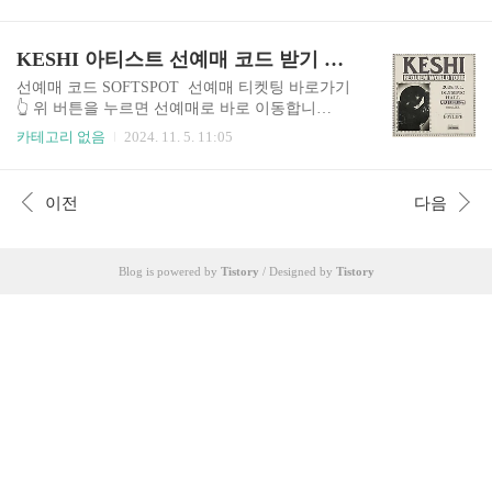
안내 공연 일정2025년 03월 01일 오후 7시 가격 정
설치한 앱은 자동 업데이트되지 않으므로, 새로운
보Understand M&G and Soundcheck Package 455,000
버전이 출시될 때마다 수동으로 업데이트해야 합
원Limbo VIP Merch Package 290,000원스탠딩석 12
KESHI 아티스트 선예매 코드 받기 티켓팅
니다. 보안 소프트웨어 사용설치 후에는 보안 소프
1,000원지정석 P 143,000원지정석 R 132,000원 티
트웨어로 기기를..
켓 판매인터파크 티켓 공연장소올림픽공원 올림픽
선예매 코드 SOFTSPOT 선예매 티켓팅 바로가기
홀
👆️ 위 버튼을 누르면 선예매로 바로 이동합니
다. 아티스트 선예매코드 신청 👆️ 케시 인스타 보
카테고리 없음
2024. 11. 5. 11:05
기 👆️위 버튼을 누르면 해당페이지로 이동합니
다. 케시 내한공연 선예매 티켓오픈keshi : REQUI
EM TOUR IN SEOUL 아티스트 선예매2024.11.11.
이전
다음
낮 12:00 ~ 14:59 일반 예매2024.11.12. 낮 12:00
Blog is powered by
Tistory
/ Designed by
Tistory