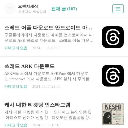
오렌지세상
전체 글 (167)
오렌지의 세상살이
스레드 어플 다운로드 안드로이드 아이폰
구글플레이에서 다운로드 아이폰 앱스토어에서 다
운로드 APK 파일로 다운로드 스레드 어플 다운로
드 Instagram의 텍스트를 기반으로 하는 Threads 앱
카테고리 없음
2024. 11. 8. 02:02
을 통해 더 많은 대화를 나누세요. Threads는 커뮤
니티가 모여 지금 현재의 관심사와 앞으로의 유행
할 주제까지 모든 것과 관련된 의견을 함께 나눌 수
쓰레드 ARK 다운로드
있는 곳입니다. 개개인의 관심사가 무엇이든, 관심
사가 같은 사람들을 팔로우하고 직접 소통할 수 있
APKMirror 에서 다운로드 APKPure 에서 다운로
습니다. 좋아하는 크리에이터와 충성도 높은 팔로
드 uptodown 에서 다운로드 APK 설치 시 주의할
워를 기반으로 유니크한 아이디어, 의견, 창의성을
사항 출처 확인APK 파일을 다운로드할 때 신뢰할
카테고리 없음
2024. 11. 7. 23:05
글로벌하게 공유할 수 있습니다.
수 있는 사이트에서만 다운로드해야 합니다. 불법
적인 사이트에서 다운로드한 파일은 악성 코드가
포함될 수 있습니다. 보안 설정설치 전에 기기의 보
케시 내한 티켓팅 인스타그램
안 설정에서 "알 수 없는 출처" 옵션을 활성화해야
하지만, 설치 후에는 다시 비활성화하는 것이 좋습
케시 내한 티켓팅 하기 👆️ 인터파크 본인인증 👆️
니다. 권한 검토앱이 요청하는 권한을 주의 깊게 검
아티스트 선예매 신청 👆️ 티켓오픈 알림설정 👆️
토하세요. 불필요한 권한을 요구하는 앱은 사용하
케시 인스타그램 바로가기 👆️ 케시 내한 티켓팅
카테고리 없음
2024. 11. 5. 16:18
지 않는 것이 좋습니다. 정기적인 업데이트APK로