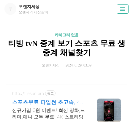
오렌지세상
오렌지의 세상살이
카테고리 없음
티빙 tvN 중계 보기 스포츠 무료 생
중계 채널찾기
오렌지세상
2024. 6. 29. 03:39
http://filesun.pro
광고
스포츠무료 파일썬 초고속, 4K
실시간 보기!
신규가입 0원 이벤트! 최신 영화,드
라마,애니 모두 무료! 4K 스트리밍